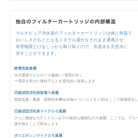
マルチピュア浄水器のフィルターカートリッジは体に有益で
おいしさのもととなるミネラル成分をそのまま通過させ、
有害物質だけをしっかり取り除くので、水道水を天然水に
戻すことができます。
静電気吸着層
水の通過でセルロース繊維に+電荷が生じ、
ー電荷を帯びた微粒子などを電気的に吸着します。
圧縮成型活性炭吸着ろ過層
残留塩素・農薬・揮発性有機化合物(トリハロメタン等)をここで吸着除去
圧縮成型活性炭マイクロろ過層
さらに微細な 0.5 ミクロン以下の複雑な微細孔のろ過層。ここでは、アス
微生物をここで除去します。
ポリエチレンマイクロろ過層