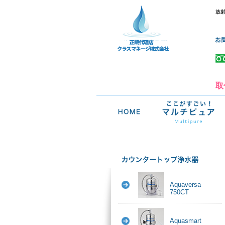
放
取
Aquaversa
750CT
Aquasmart