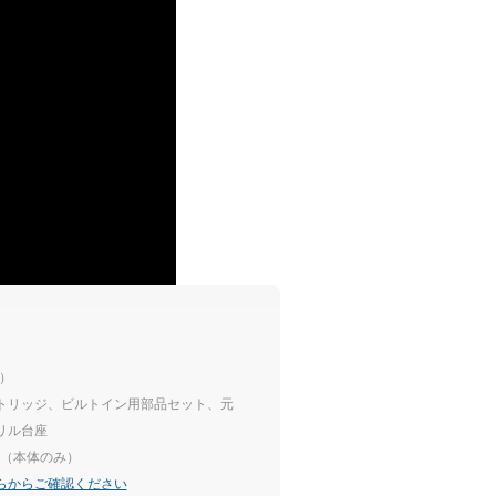
間）
トリッジ、ビルトイン用部品セット、元
リル台座
mm（本体のみ）
らからご確認ください