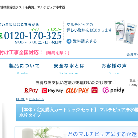
射性物質除去テストも実施。マルチピュア浄水器
付け工事全国対応！
（離島を除く）
会員マ
簡単・
Pai
HOME
>
ビルトイン
【本体＋定期購入カートリッジ セット】 マルチピュア浄水器 Aq
水栓タイプ