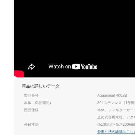
商品の詳しいデータ
製品番号
Aquasmart 400BB
本体（保証期間）
304ステンレス（1年
部品仕様
本体、フィルターカー
止め式専用水栓、アク
外径寸法
径130mm×高さ200
外形寸法の詳細はこち