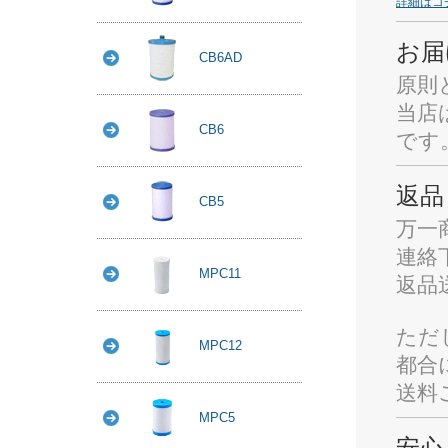
詳細はコ
お届
CB6AD
原則
当店
CB6
です
返品
CB5
万一
連絡
MPC11
返品
ただ
MPC12
都合
送料
MPC5
安心