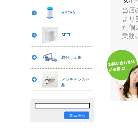
当店
MPC5A
より
た個
業務
SFFI
取付け工事
メンテナンス部
品