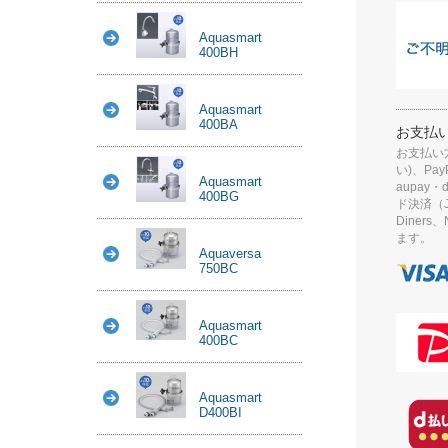
Aquasmart
400BH
Aquasmart
400BA
お支払
お支払い
い)、Pay
Aquasmart
aupay
400BG
ド決済（J
Diner
ます。
Aquaversa
750BC
Aquasmart
400BC
Aquasmart
D400BI