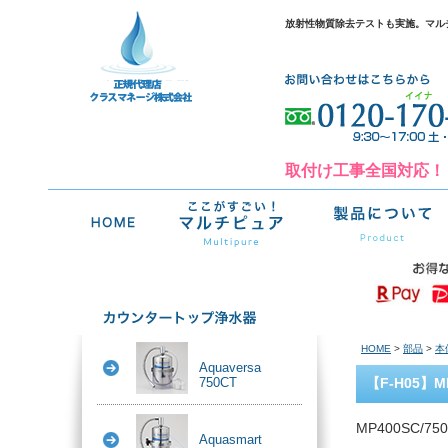
放射性物質除去テストも実施。マル
取付け工事全国対応！
HOME
>
部品
>
本
Aquaversa
750CT
【F-H05】
MP400SC/
Aquasmart