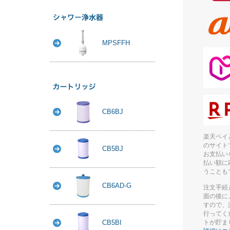
MPSFFH
CB6BJ
楽天ペイ
のサイト
CB5BJ
お支払い
払い額に
うことも
CB6AD-G
注文手続
面の後に
すので、
行ってく
CB5BI
トが貯ま